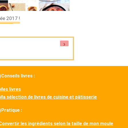
ée 2017 !
›
Conseils livres :
Mes livres
Ma sélection de livres de cuisine et pâtisserie
Pratique :
Convertir les ingrédients selon la taille de mon moule