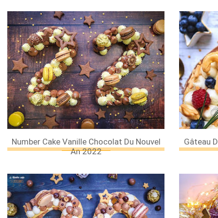
Number Cake Vanille Chocolat Du Nouvel
Gâteau D
An 2022