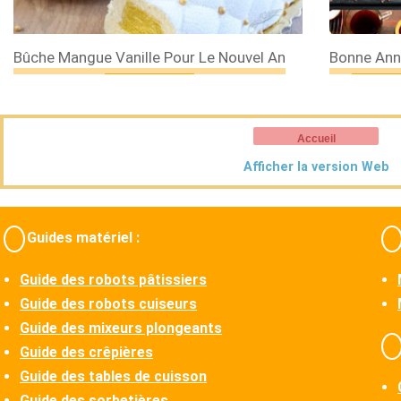
Bûche Mangue Vanille Pour Le Nouvel An
Bonne Ann
Accueil
Afficher la version Web
Guides matériel :
Guide des robots pâtissiers
Guide des robots cuiseurs
Guide des mixeurs plongeants
Guide des crêpières
Guide des tables de cuisson
Guide des sorbetières