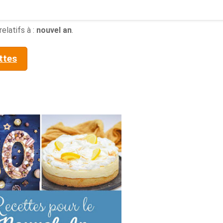
elatifs à :
nouvel an
.
ttes