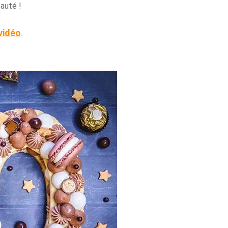
eauté !
vidéo
.