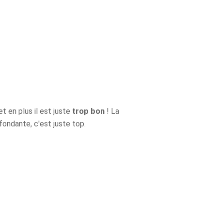
Les 30 outils indispensables
EN PÂTISSERIE
 et en plus il est juste
trop bon
! La
ondante, c'est juste top.