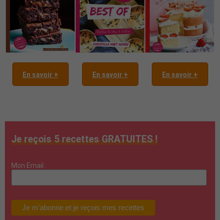
En savoir +
En savoir +
En savoir +
Je reçois 5 recettes GRATUITES !
Mon Email :