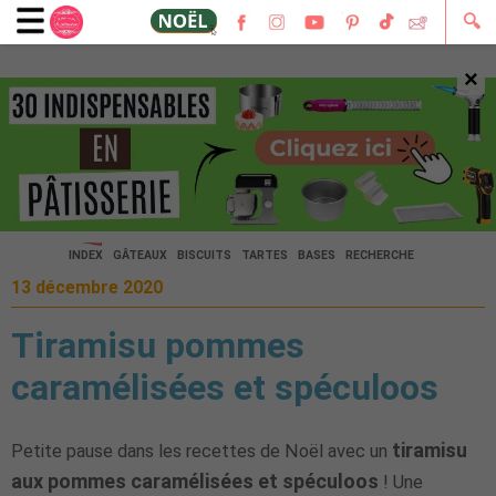
🔍
×
🔍
INDEX
GÂTEAUX
BISCUITS
TARTES
BASES
RECHERCHE
13 décembre 2020
Tiramisu pommes
caramélisées et spéculoos
tiramisu
Petite pause dans les recettes de Noël avec un
aux pommes caramélisées et spéculoos
! Une