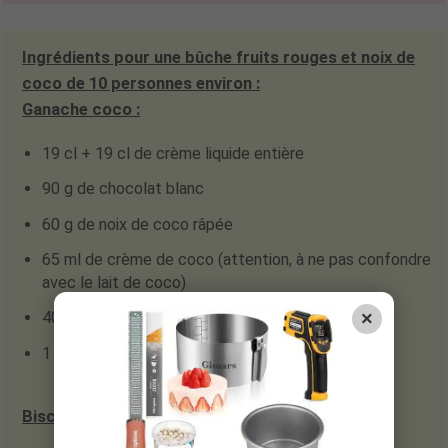
Ingrédients pour une bûche fruits rouges et noix de
coco de 10 personnes environ :
Ganache coco
:
19 cl + 19 cl de crème liquide entière
90 g de chocolat blanc
60 g de noix de coco râpée
65 ml de crème de coco (attention, à ne pas confondre
avec le lait de coco)
×
40 g de mascarpone
1 feuille de gélatine (2 g)
Biscuit noix de macadamia :