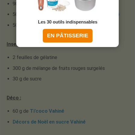
90 g de biscuits type Petit Beurre
50 g de
noix de macadamia concassées Vahiné
Les 30 outils indispensables
50 g de beurre (demi-sel de préférence)
EN PÂTISSERIE
Insert fruits rouges
:
2 feuilles de gélatine
300 g de mélange de fruits rouges surgelés
30 g de sucre
Déco :
60 g de
Ti'coco Vahiné
Décors de Noël en sucre Vahiné