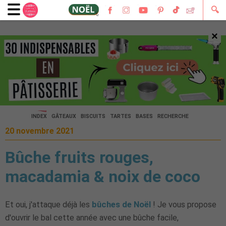
🔍
×
🔍
INDEX
GÂTEAUX
BISCUITS
TARTES
BASES
RECHERCHE
20 novembre 2021
Bûche fruits rouges,
macadamia & noix de coco
Et oui, j'attaque déjà les
bûches de Noël
! Je vous propose
d'ouvrir le bal cette année avec une bûche facile,