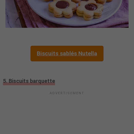
Biscuits sablés Nutella
5. Biscuits barquette