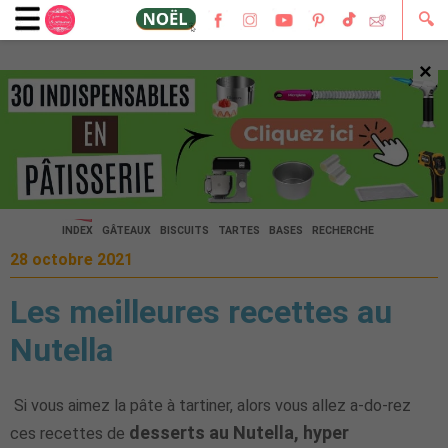
🔍
×
🔍
INDEX
GÂTEAUX
BISCUITS
TARTES
BASES
RECHERCHE
28 octobre 2021
Les meilleures recettes au
Nutella
Si vous aimez la pâte à tartiner, alors vous allez a-do-rez
desserts au Nutella, hyper
ces recettes de