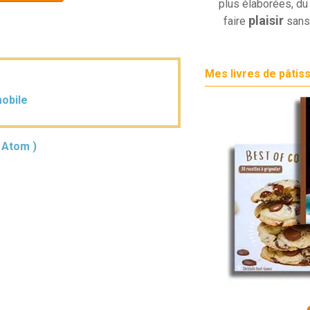
plus élaborées, du 
plaisir
faire
sans
Mes livres de pâtis
mobile
( Atom )