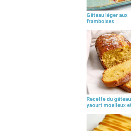
Gâteau léger aux
framboises
Les 30 outils indispensables
EN PÂTISSERIE
Recette du gâteau
yaourt moelleux et