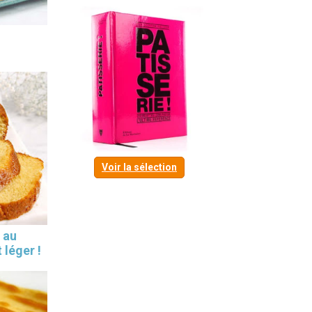
Voir la sélection
 au
 léger !