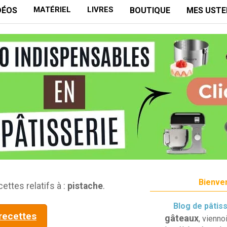
MATÉRIEL
LIVRES
DÉOS
BOUTIQUE
MES USTE
Bienven
ettes relatifs à :
pistache
.
Blog de pâtis
 recettes
gâteaux
, vienno