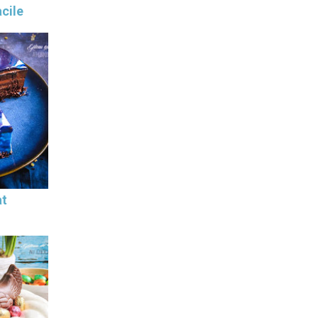
cile
at