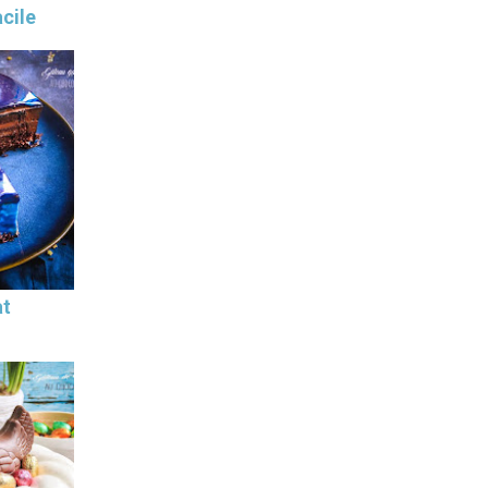
cile
at