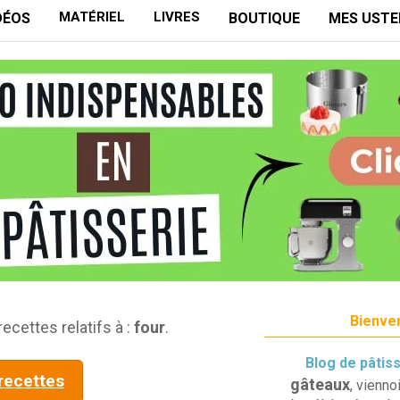
MATÉRIEL
LIVRES
DÉOS
BOUTIQUE
MES USTE
Bienven
recettes relatifs à :
four
.
Blog de pâtis
 recettes
gâteaux
, vienno