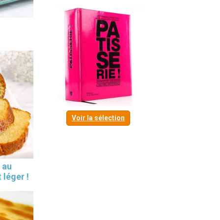
Voir la sélection
 au
 léger !