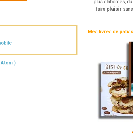
plus élaborées, du 
plaisir
faire
sans
Mes livres de pâtis
mobile
( Atom )