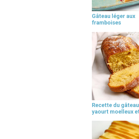
Gâteau léger aux
framboises
Les 30 outils indispensables
EN PÂTISSERIE
Recette du gâteau
yaourt moelleux et