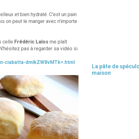
oelleux et bien hydraté. C'est un pain
ais on peut le manger avec n'importe
s celle
Frédéric Lalos
me plaît
 N'hésitez pas à regarder sa vidéo si
ain-ciabatta-dmlkZW8vMTk=.html
La pâte de spécul
maison
×