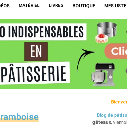
MATÉRIEL
LIVRES
DÉOS
BOUTIQUE
MES USTE
Bienven
 framboise
Blog de pâtis
gâteaux
, vienno