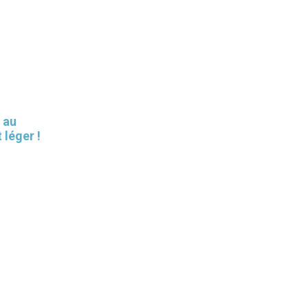
 au
 léger !