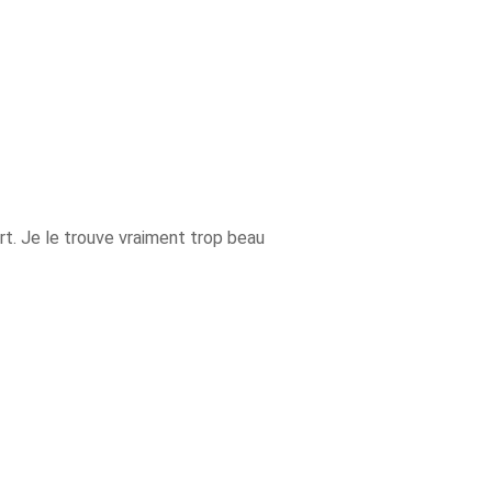
Les 30 outils indispensables
EN PÂTISSERIE
rt. Je le trouve vraiment trop beau