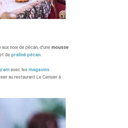
e
aux noix de pécan, d'une
mousse
et de
praliné pécan
.
gram
avec les
magasins
sier au restaurant Le Cerisier à