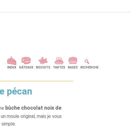
🔍
INDEX
GÂTEAUX
BISCUITS
TARTES
BASES
RECHERCHE
de pécan
bûche chocolat noix de
une
un moule original, mais je vous
 simple.