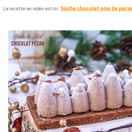
bûche chocolat noix de péca
La recette en vidéo est ici :