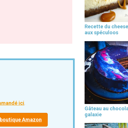
Recette du chees
aux spéculoos
mmandé ici
.
Gâteau au chocol
galaxie
a boutique Amazon