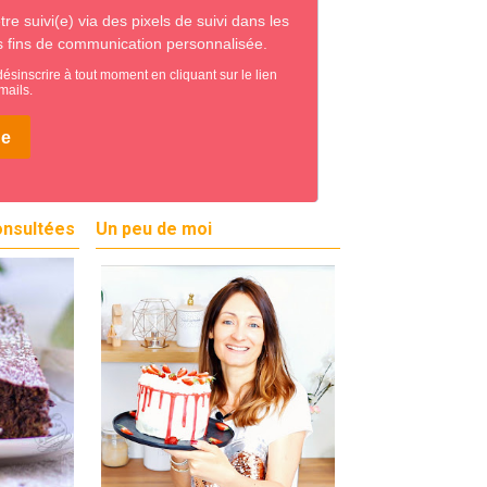
onsultées
Un peu de moi