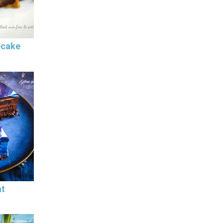
ecake
at