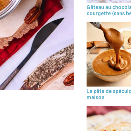
Gâteau au chocola
courgette {sans b
×
La pâte de spécul
maison