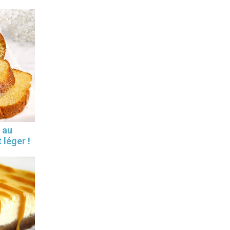
 au
 léger !