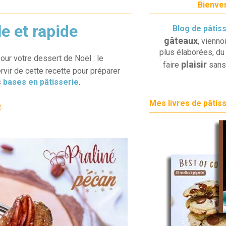
Bienven
le et rapide
Blog de pâtis
gâteaux
, vienno
plus élaborées, du 
ur votre dessert de Noël : le
plaisir
faire
sans
rvir de cette recette pour préparer
s
bases en pâtisserie
.
Mes livres de pâtis
o
.