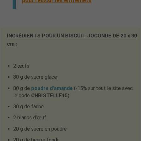
pour réussir les entremets
.
INGRÉDIENTS POUR UN BISCUIT JOCONDE DE 20 x 30
cm :
2 œufs
80 g de sucre glace
80 g de
poudre d'amande
(-15% sur tout le site avec
le code
CHRISTELLE15
)
30 g de farine
2 blancs d’œuf
20 g de sucre en poudre
20 g de beurre fondu