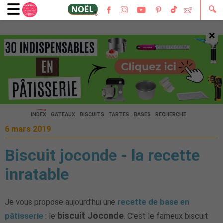
🔍
×
🔍
INDEX
GÂTEAUX
BISCUITS
TARTES
BASES
RECHERCHE
6 mars 2019
Biscuit joconde - la recette
inratable
Je vous propose aujourd'hui une
recette de base en
biscuit Joconde
pâtisserie
: le
. C'est le fameux biscuit