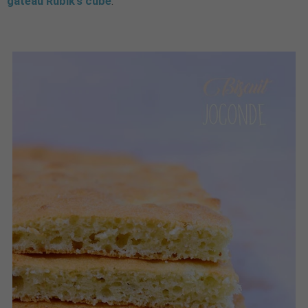
gâteau Rubik's cube
.