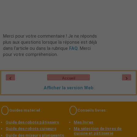
Merci pour votre commentaire ! Je ne réponds
plus aux questions lorsque la réponse est déjà
dans l'article ou dans la rubrique
FAQ
. Merci
pour votre compréhension.
‹
›
Accueil
Afficher la version Web
Guides matériel :
Conseils livres :
Guide des robots pâtissiers
Mes livres
Guide des robots cuiseurs
Ma sélection de livres de
cuisine et pâtisserie
Guide des mixeurs plongeants