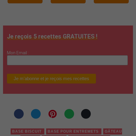
Je reçois 5 recettes GRATUITES !
Mon Email :
BASE BISCUIT
BASE POUR ENTREMETS
GÂTEAU