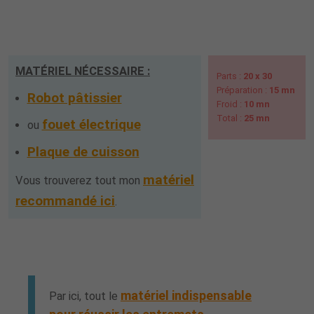
MATÉRIEL NÉCESSAIRE :
Parts :
20 x 30
Préparation :
15 mn
Robot pâtissier
Froid :
10 mn
Total :
25 mn
fouet électrique
ou
Plaque de cuisson
matériel
Vous trouverez tout mon
recommandé ici
.
matériel indispensable
Par ici, tout le