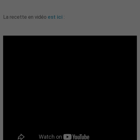
La recette en vidéo
est ici
: