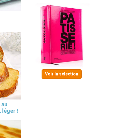
Voir la sélection
 au
 léger !