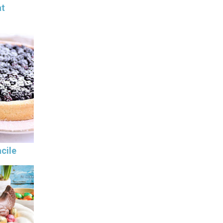
at
cile