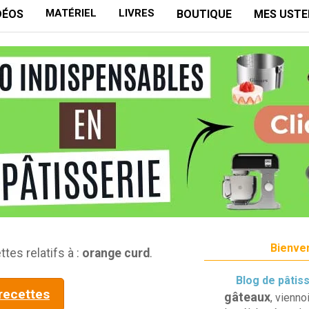
MATÉRIEL
LIVRES
DÉOS
BOUTIQUE
MES USTE
Bienven
tes relatifs à :
orange curd
.
Blog de pâtis
 recettes
gâteaux
, vienno