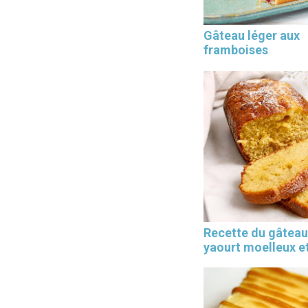
Gâteau léger aux
framboises
Les 30 outils indispensables
EN PÂTISSERIE
Recette du gâteau
yaourt moelleux et