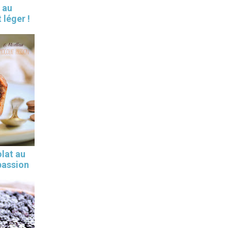
 au
 léger !
lat au
 passion