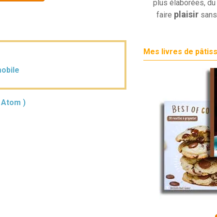
plus élaborées, du 
plaisir
faire
sans
Mes livres de pâtis
mobile
( Atom )