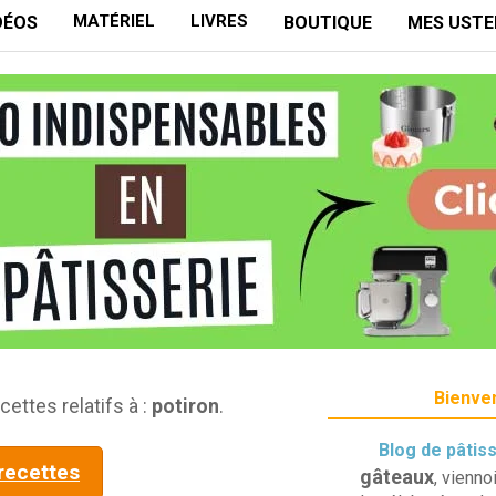
MATÉRIEL
LIVRES
DÉOS
BOUTIQUE
MES USTE
Bienven
cettes relatifs à :
potiron
.
Blog de pâtis
 recettes
gâteaux
, vienno