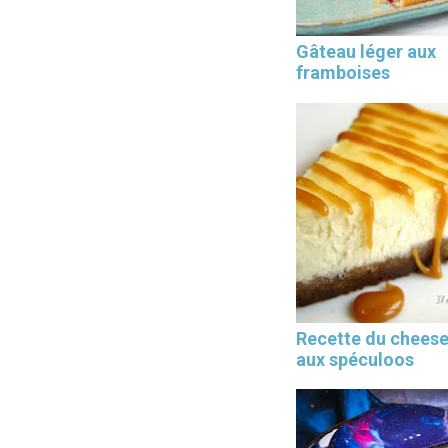
Gâteau léger aux
framboises
Les 30 outils indispensables
EN PÂTISSERIE
Recette du chees
aux spéculoos