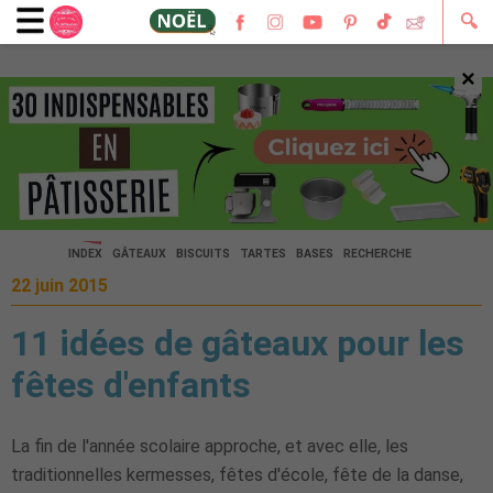
🔍
×
🔍
INDEX
GÂTEAUX
BISCUITS
TARTES
BASES
RECHERCHE
22 juin 2015
11 idées de gâteaux pour les
fêtes d'enfants
La fin de l'année scolaire approche, et avec elle, les
traditionnelles kermesses, fêtes d'école, fête de la danse,