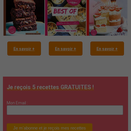
En savoir +
En savoir +
En savoir +
Je reçois 5 recettes GRATUITES !
Mon Email :