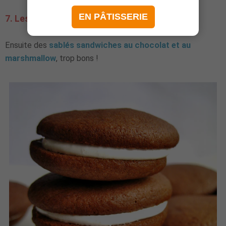
EN PÂTISSERIE
7. Les sandwiches chocolat et chamallow
Ensuite des
sablés sandwiches au chocolat et au
marshmallow
, trop bons !