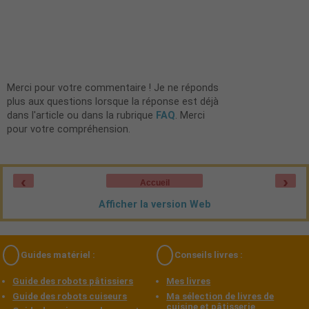
Merci pour votre commentaire ! Je ne réponds
plus aux questions lorsque la réponse est déjà
dans l'article ou dans la rubrique
FAQ
. Merci
pour votre compréhension.
‹
›
Accueil
Afficher la version Web
Guides matériel :
Conseils livres :
Guide des robots pâtissiers
Mes livres
Guide des robots cuiseurs
Ma sélection de livres de
cuisine et pâtisserie