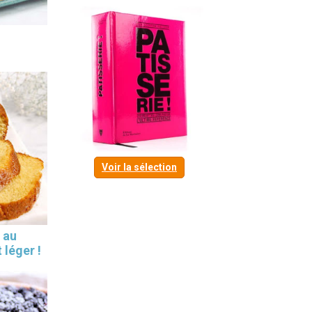
Voir la sélection
 au
 léger !