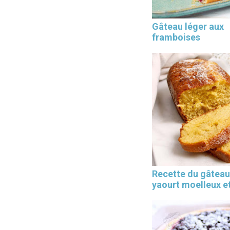
Gâteau léger aux
framboises
Les 30 outils indispensables
EN PÂTISSERIE
Recette du gâteau
yaourt moelleux et