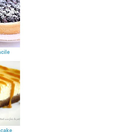
cile
ecake