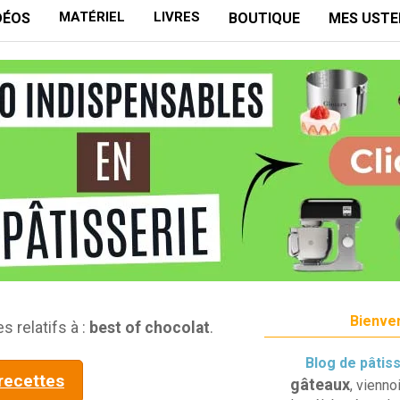
MATÉRIEL
LIVRES
DÉOS
BOUTIQUE
MES USTE
Bienven
s relatifs à :
best of chocolat
.
Blog de pâtis
 recettes
gâteaux
, vienno