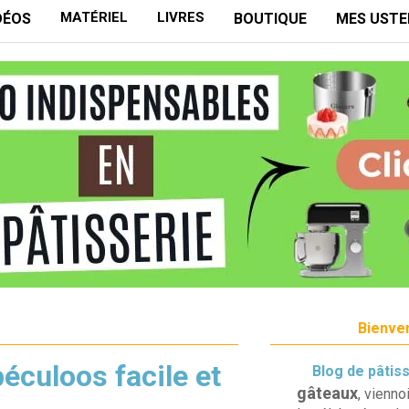
MATÉRIEL
LIVRES
DÉOS
BOUTIQUE
MES USTE
Bienven
éculoos facile et
Blog de pâtis
gâteaux
, vienno