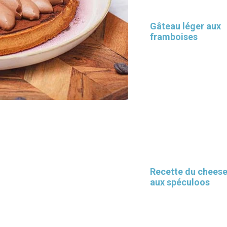
Gâteau léger aux
framboises
Les 30 outils indispensables
EN PÂTISSERIE
Recette du chees
aux spéculoos