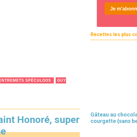
Recettes les plus c
ENTREMETS SPÉCULOOS
GUY
Gâteau au chocola
aint Honoré, super
courgette {sans b
ge