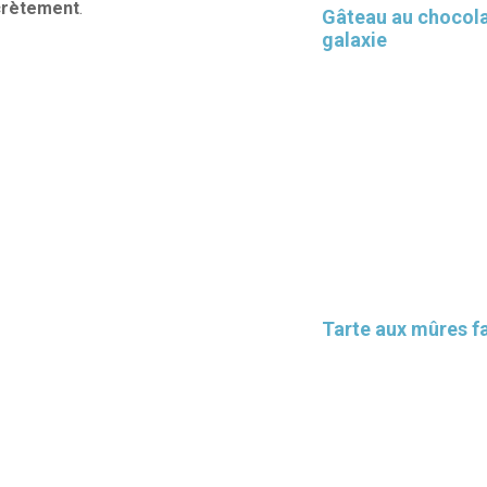
crètement
.
Gâteau au chocol
galaxie
Tarte aux mûres fa