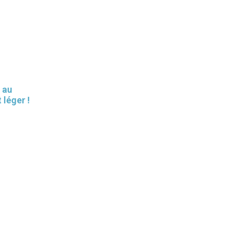
 au
 léger !