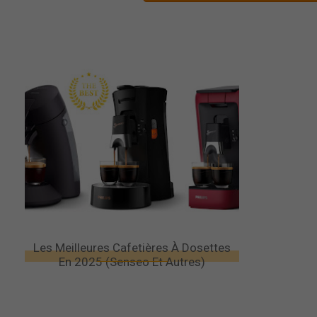
Les Meilleures Cafetières À Dosettes
En 2025 (Senseo Et Autres)