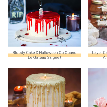
Bloody Cake D'Halloween Ou Quand
Layer C
Le Gâteau Saigne !
A