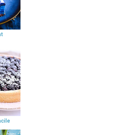
at
cile