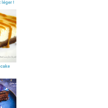
 léger !
ecake