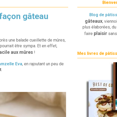
Bienven
 façon gâteau
Blog de pâtis
gâteaux
, vienno
plus élaborées, du 
plaisir
faire
sans
après une balade cueillette de mûres,
pourrait être sympa. Et en effet,
acile aux mûres
!
Mes livres de pâtis
mzelle Eva
, en rajoutant un peu de
t
.