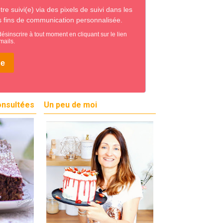
onsultées
Un peu de moi