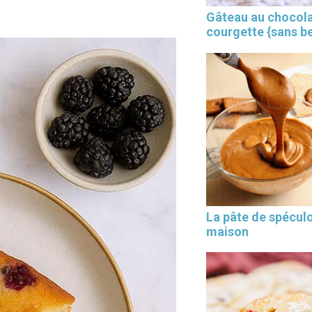
Gâteau au chocola
courgette {sans b
×
La pâte de spécul
maison