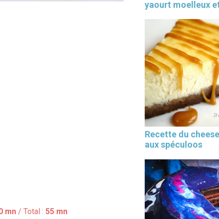
yaourt moelleux et
Recette du chees
aux spéculoos
0 mn
/ Total :
55 mn