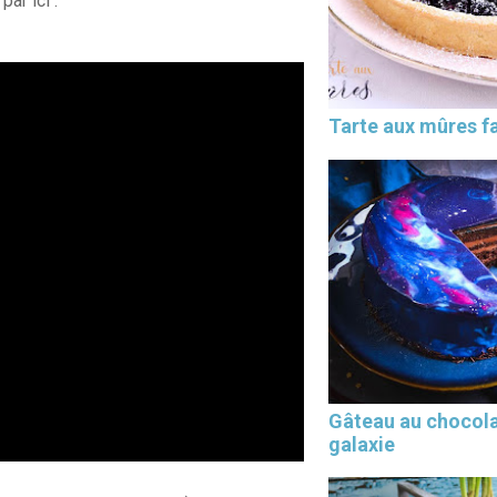
 par ici :
Tarte aux mûres fa
Gâteau au chocol
galaxie