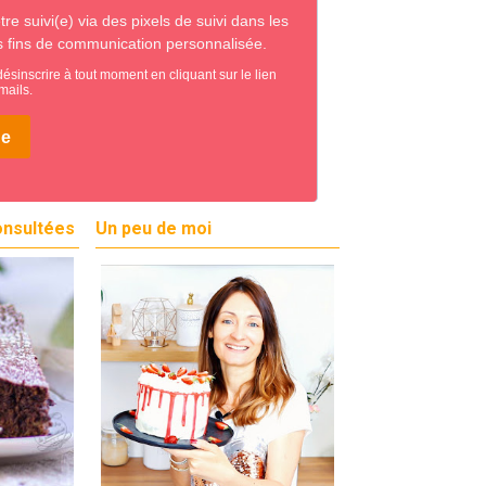
onsultées
Un peu de moi