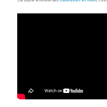
J'ai tourné la recette des
madeleines en vidéo
, c'est