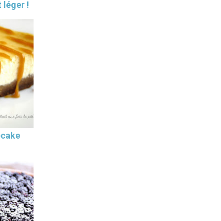
 léger !
ecake