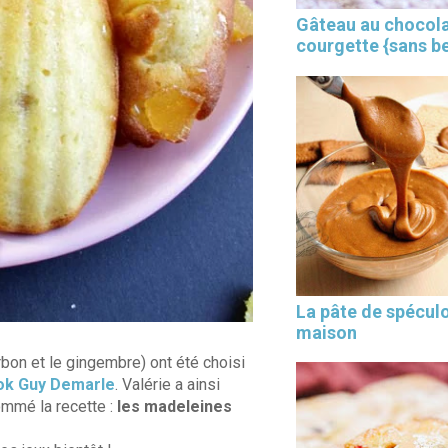
Gâteau au chocola
courgette {sans b
×
La pâte de spécul
maison
rbon et le gingembre) ont été choisi
ok Guy Demarle
. Valérie a ainsi
mmé la recette :
les madeleines