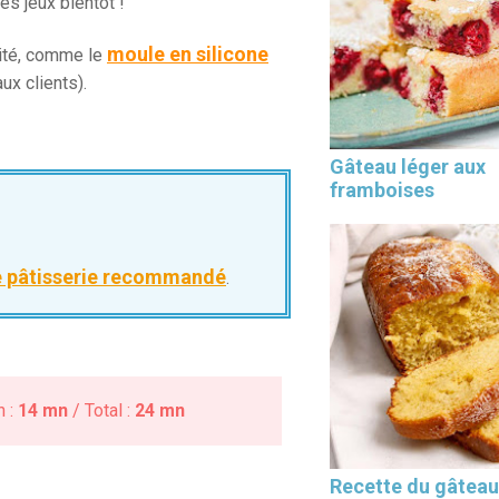
es jeux bientôt !
moule en silicone
lité, comme le
x clients).
Les 30 outils indispensables
Gâteau léger aux
EN PÂTISSERIE
framboises
e pâtisserie recommandé
.
n :
14 mn
/ Total :
24 mn
Recette du gâteau