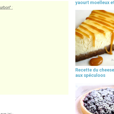
yaourt moelleux et
rbon" :
Recette du chees
aux spéculoos