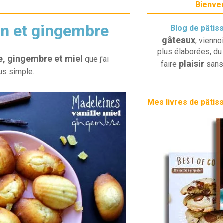
Bienven
on et gingembre
Blog de pâtis
gâteaux
, vienno
plus élaborées, du 
e, gingembre et miel
que j'ai
plaisir
faire
sans
lus simple.
Mes livres de pâtis