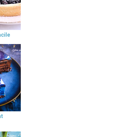
cile
at