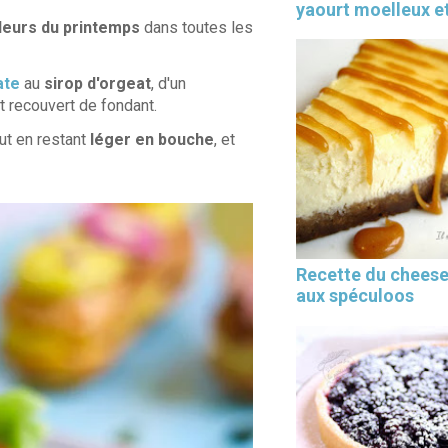
yaourt moelleux et
uleurs du printemps
dans toutes les
ate
au
sirop d'orgeat
, d'un
t recouvert de fondant.
ut en restant
léger en bouche
, et
Recette du chees
aux spéculoos