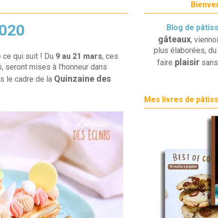
Bienven
2020
Blog de pâtis
gâteaux
, vienno
plus élaborées, du 
e ce qui suit ! Du
9 au 21 mars
, ces
plaisir
faire
sans
s, seront mises à l'honneur dans
Quinzaine des
s le cadre de la
Mes livres de pâtis