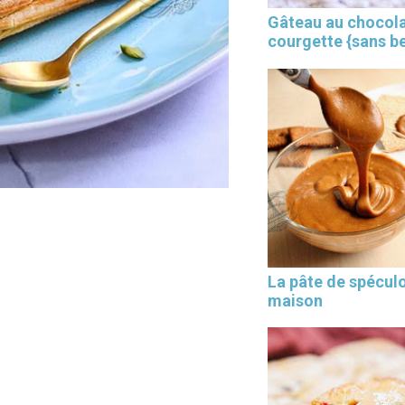
Gâteau au chocola
courgette {sans b
×
La pâte de spécul
maison