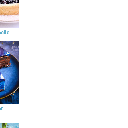
cile
at