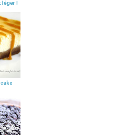
 léger !
ecake