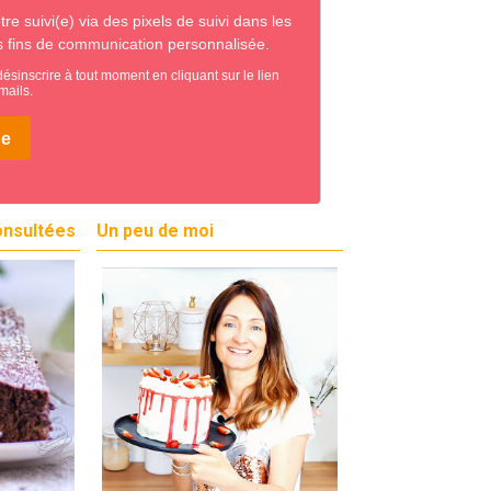
onsultées
Un peu de moi