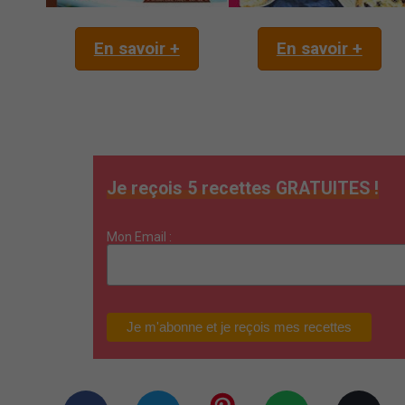
En savoir +
En savoir +
Je reçois 5 recettes GRATUITES !
Mon Email :