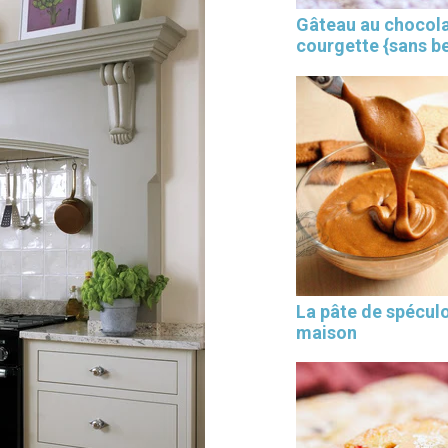
Gâteau au chocola
courgette {sans b
×
La pâte de spécul
maison