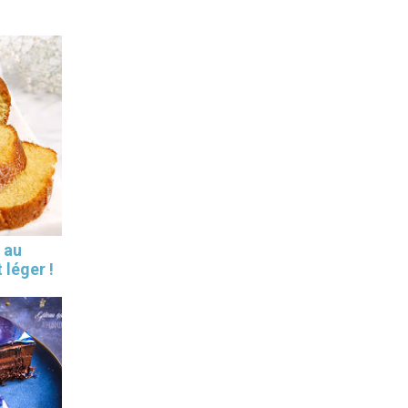
 au
 léger !