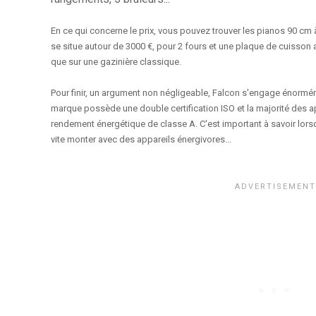
En ce qui concern
e le prix,
vous pouvez trouver les
pianos 90 cm
à
se situe au
tour de
3000 €,
pour 2 fours et une plaque de cuisson 
que sur une gazinière classique.
Pour finir, un argument non négligeable, Falcon s'engage énormé
marque possède une double certification ISO et la majorité des ap
rendement énergétique de classe A. C'est important à savoir lors
vite monter avec des appareils énergivores...