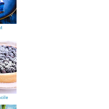
at
cile