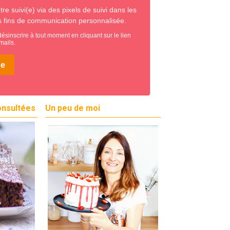
onsultées
Un peu de moi