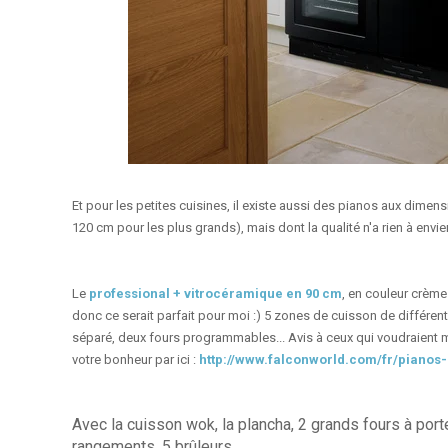
Et pour les petites cuisines, il existe aussi des pianos aux dimens
120 cm pour les plus grands), mais dont la qualité n'a rien à envie
Le
professional + vitrocéramique en 90 cm
, en couleur crème 
donc ce serait parfait pour moi :) 5 zones de cuisson de différent
séparé, deux fours programmables... Avis à ceux qui voudraient me
votre bonheur par ici :
http://www.falconworld.com/fr/
pianos-
Avec la cuisson wok, la plancha, 2 grands fours à por
rangements, 5 brûleurs...