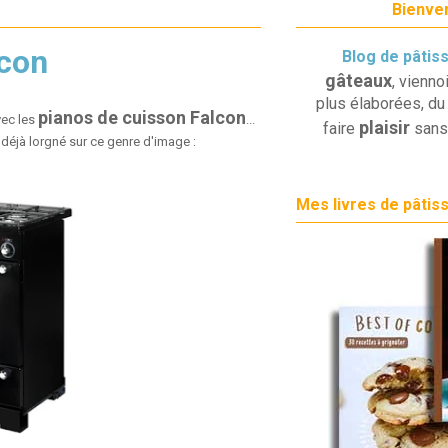
Bienven
lcon
Blog de pâtis
gâteaux
, vienno
plus élaborées, du 
pianos de cuisson Falcon
vec les
...
plaisir
faire
sans
déjà lorgné sur ce genre d'image :
Mes livres de pâtis