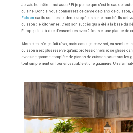
Je vais honnête... moi aussi ! Et je pense que c'est le cas de tout
cuisine. Donc si vous connaissez ce genre de piano de cuisson
Falcon
car
ils sont
les leaders européens sur le marché. Ils ont vu
cuisson : le
kitchener
. C'est son succès qui a été à la base du
Europe, c'est-à-dire d'ensembles avec 2 fours
et une plaque de c
Alors c'est sûr, ça fait rêver, mais caser ça chez soi, ça semble u
cuisson n'est plus réservé qu'aux professionnels et se glisse dan
avec une gamme complète de pianos de cuisson pour tous les go
tout simplement un four encastrable et une gazinière. Un vrai maté