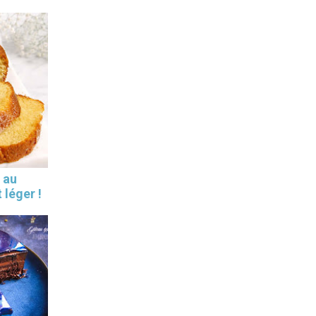
 au
 léger !