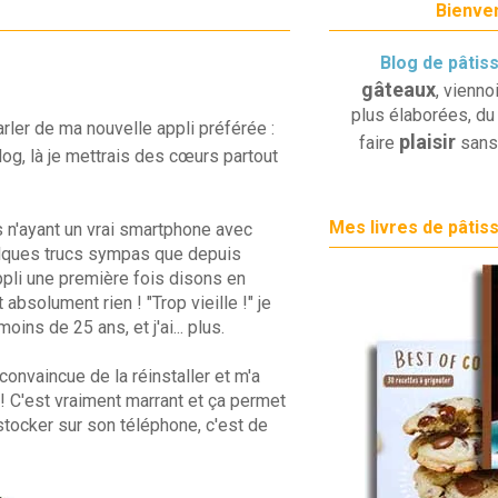
Bienven
Blog de pâtis
gâteaux
, vienno
plus élaborées, du 
arler de ma nouvelle appli préférée :
plaisir
faire
sans
log, là je mettrais des cœurs partout
Mes livres de pâtis
 n'ayant un vrai smartphone avec
elques trucs sympas que depuis
'appli une première fois disons en
 absolument rien ! "Trop vieille !" je
moins de 25 ans, et j'ai... plus.
onvaincue de la réinstaller et m'a
! C'est vraiment marrant et ça permet
tocker sur son téléphone, c'est de