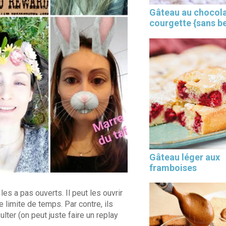
Gâteau au chocola
courgette {sans b
×
Gâteau léger aux
framboises
s a pas ouverts. Il peut les ouvrir
e limite de temps. Par contre, ils
lter (on peut juste faire un replay