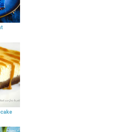
at
ecake