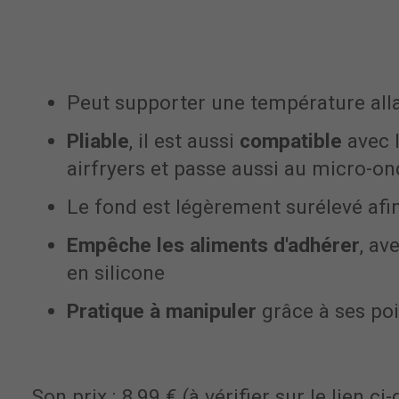
Peut supporter une température all
Pliable
, il est aussi
compatible
avec l
airfryers et passe aussi au micro-on
Le fond est légèrement surélevé afi
Empêche les aliments d'adhérer
, av
en silicone
Pratique à manipuler
grâce à ses po
Son prix
: 8,99 € (à vérifier sur le lien 