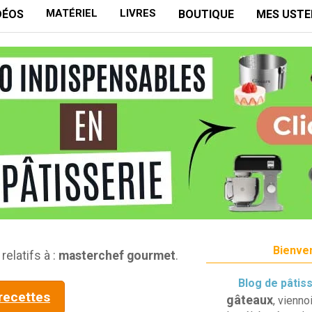
MATÉRIEL
LIVRES
DÉOS
BOUTIQUE
MES USTE
Bienven
relatifs à :
masterchef gourmet
.
Blog de pâtis
 recettes
gâteaux
, vienno