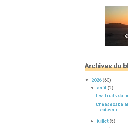
Archives du b
2026
(60)
▼
août
(2)
▼
Les fruits du 
Cheesecake au
cuisson
juillet
(5)
►