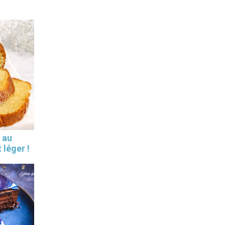
 au
 léger !