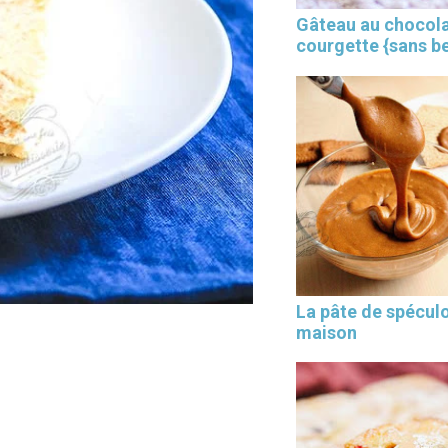
Gâteau au chocola
courgette {sans b
×
La pâte de spécul
maison