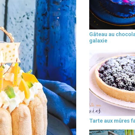
Gâteau au chocol
galaxie
Tarte aux mûres fa