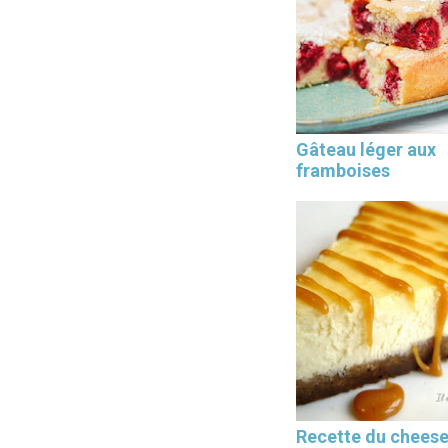
Les 30 outils indispensables
Gâteau léger aux
EN PÂTISSERIE
framboises
Recette du chees