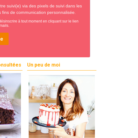
onsultées
Un peu de moi