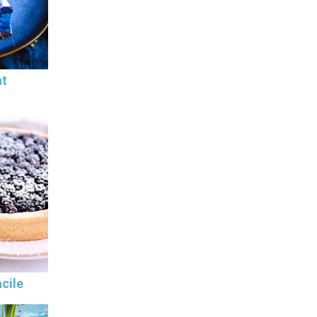
at
cile