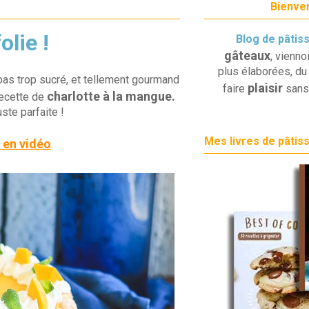
Bienven
olie !
Blog de pâtis
gâteaux
, vienno
plus élaborées, du 
, pas trop sucré, et tellement gourmand
plaisir
faire
sans
charlotte à la mangue.
recette de
ste parfaite !
Mes livres de pâtis
 en vidéo
.