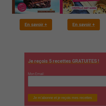
En savoir +
En savoir +
Je reçois 5 recettes GRATUITES !
Mon Email :