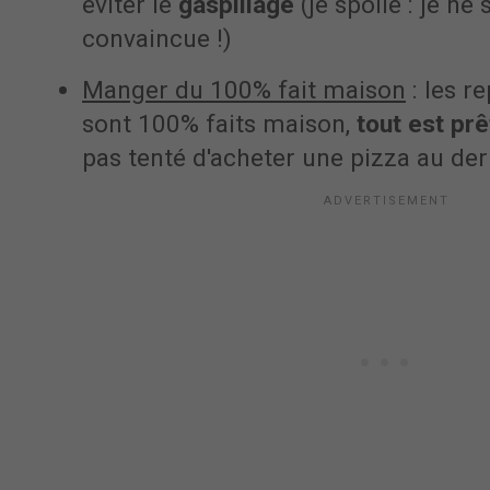
éviter le
gaspillage
(je spoile : je ne
convaincue !)
Manger du 100% fait maison
: les r
sont 100% faits maison,
tout est pr
pas tenté d'acheter une pizza au de