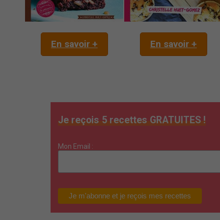
En savoir +
En savoir +
Je reçois 5 recettes GRATUITES !
Mon Email :