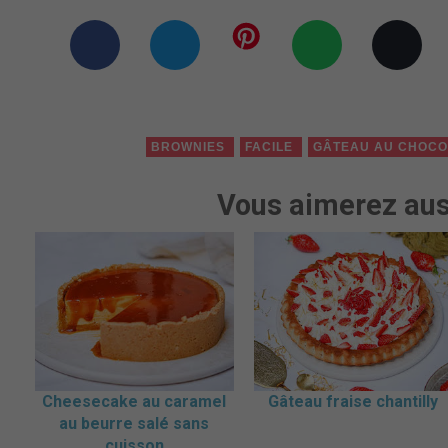
BROWNIES
FACILE
GÂTEAU AU CHOC
Vous aimerez aus
Cheesecake au caramel
Gâteau fraise chantilly
au beurre salé sans
cuisson