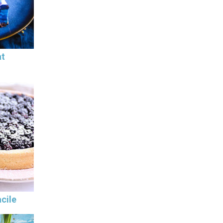
at
cile