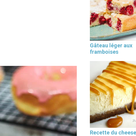
Les 30 outils indispensables
Gâteau léger aux
EN PÂTISSERIE
framboises
Recette du chees