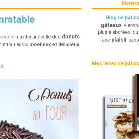
Bienven
nratable
Blog de pâtis
gâteaux
, vienno
plus élaborées, du 
donuts
ors voici maintenant celle des
plaisir
faire
sans
sont tout aussi
moelleux et délicieux
.
Mes livres de pâtis
éo
.