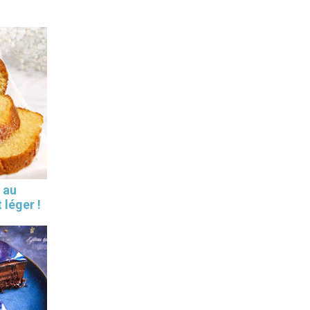
 au
 léger !