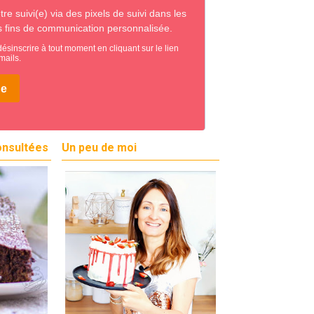
onsultées
Un peu de moi