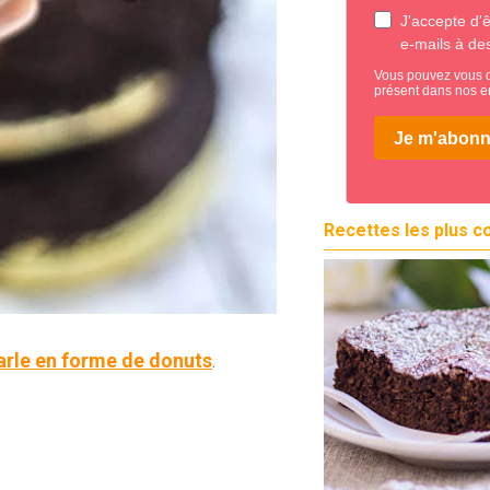
Recettes les plus c
rle en forme de donuts
.