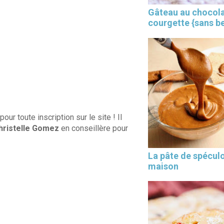
Gâteau au chocola
courgette {sans b
r toute inscription sur le site ! Il
hristelle Gomez
en conseillère pour
×
La pâte de spécul
maison