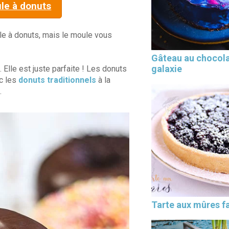
ule à donuts
le à donuts, mais le moule vous
Gâteau au chocol
galaxie
. Elle est juste parfaite ! Les donuts
ec les
donuts traditionnels
à la
.
Tarte aux mûres fa