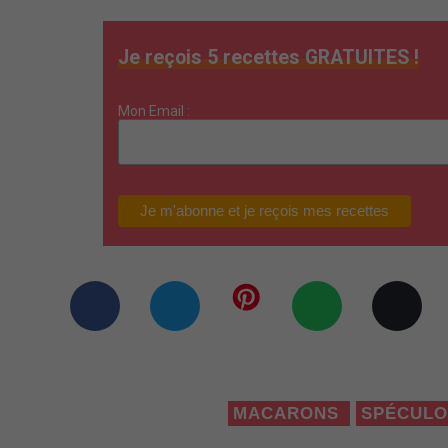
Je reçois 5 recettes GRATUITES !
Mon Email :
MACARONS
SPÉCUL