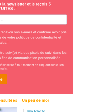
onsultées
Un peu de moi