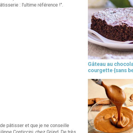
tisserie : l'ultime référence !".
Gâteau au chocola
courgette {sans b
 de pâtisser et que je ne conseille
ilippe Conticcini, chez Gründ. De très