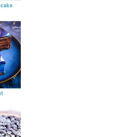
ecake
at