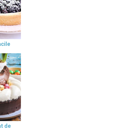
cile
t de