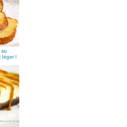
 au
 léger !