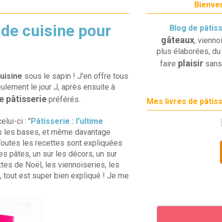
Bienven
 de cuisine pour
Blog de pâtis
gâteaux
, vienno
plus élaborées, du 
plaisir
faire
sans
uisine
sous le sapin ! J'en offre tous
seulement le jour J, après ensuite à
de pâtisserie
préférés.
Mes livres de pâtis
lui-ci : "
Pâtisserie : l'ultime
tes les bases, et même davantage
Toutes les recettes sont expliquées
es pâtes, un sur les décors, un sur
tes de Noël, les viennoiseries, les
o, tout est super bien expliqué ! Je me