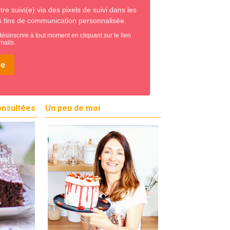
onsultées
Un peu de moi