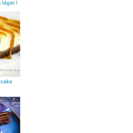
 léger !
ecake