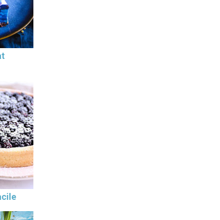
at
cile