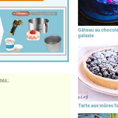
Gâteau au chocol
galaxie
nes :
Tarte aux mûres fa