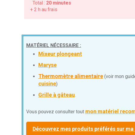
Total :
20 minutes
+ 2 h au frais
MATÉRIEL NÉCESSAIRE :
Mixeur plongeant
Maryse
Thermomètre alimentaire
(voir mon gui
cuisine
)
Grille à gâteau
.
mon matériel reco
Vous pouvez consulter tout
Découvrez mes produits préférés sur m