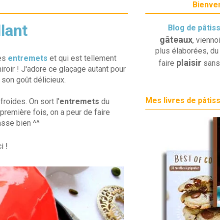
Bienven
llant
Blog de pâtis
gâteaux
, vienno
plus élaborées, du 
les
entremets
et qui est tellement
plaisir
faire
sans
roir ! J'adore ce glaçage autant pour
 son goût délicieux.
Mes livres de pâtis
froides. On sort l'
entremets
du
première fois, on a peur de faire
asse bien ^^
i !