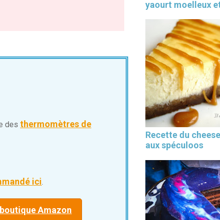
yaourt moelleux et
thermomètres de
de des
Recette du chees
aux spéculoos
mmandé ici
.
a boutique Amazon