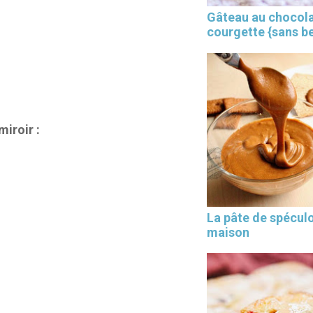
Gâteau au chocola
courgette {sans b
iroir :
×
La pâte de spécul
maison