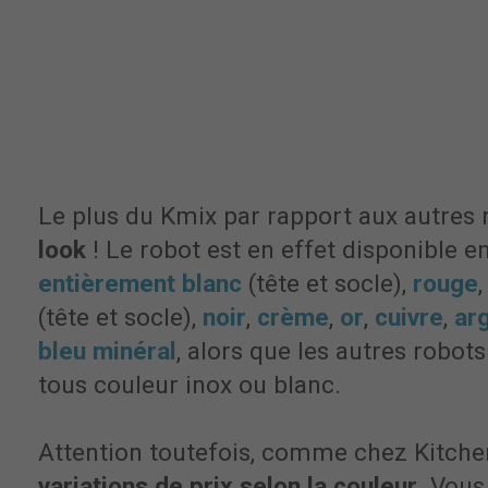
Le plus du Kmix par rapport aux autres
look
! Le robot est en effet disponible e
entièrement blanc
(tête et socle),
rouge
(tête et socle),
noir
,
crème
,
or
,
cuivre
,
ar
bleu minéral
, alors que les autres robot
tous couleur inox ou blanc.
Attention toutefois, comme chez Kitchena
variations de prix selon la couleur
. Vous