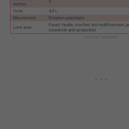
3
sorties
Cuve
4,3 L
Mouvement
Rotation planétaire
Fouet, feuille, crochet, bol multifonction,
Livré avec
couvercle anti-projection