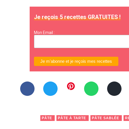
Je reçois 5 recettes GRATUITES !
Mon Email :
PÂTE
PÂTE À TARTE
PÂTE SABLÉE
R