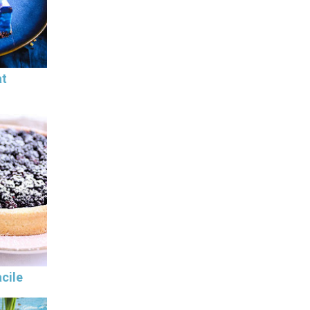
at
cile