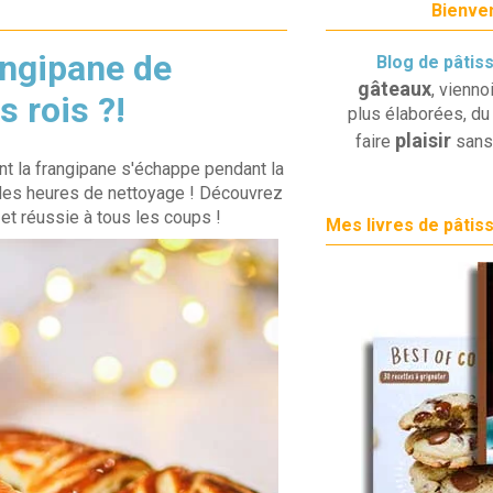
Bienven
ngipane de
Blog de pâtis
gâteaux
, vienno
 rois ?!
plus élaborées, du 
plaisir
faire
sans
ont la frangipane s'échappe pendant la
 des heures de nettoyage ! Découvrez
et réussie à tous les coups !
Mes livres de pâtis