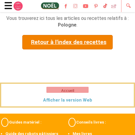
🔍
Vous trouverez ici tous les articles ou recettes relatifs à :
Pologne
.
Retour à l'index des recettes
Accueil
Afficher la version Web
Guides matériel :
Conseils livres :
Guide des robots pâtissiers
Mes livres