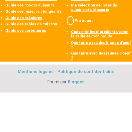
Guide des robots cuiseurs
Ma sélection de livres de
cuisine et pâtisserie
Guide des mixeurs plongeants
Guide des crêpières
Pratique :
Guide des tables de cuisson
Guide des sorbetières
Convertir les ingrédients selon
la taille de mon moule
Que faire avec des blancs d'oeuf
?
Que faire avec des jaunes d'oeuf
?
Mentions légales
-
Politique de confidentialité
Fourni par
Blogger
.