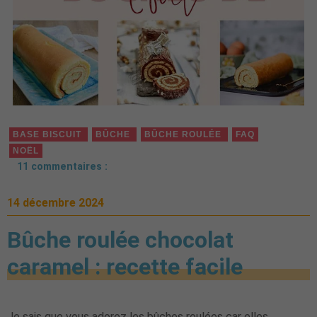
BASE BISCUIT
BÛCHE
BÛCHE ROULÉE
FAQ
NOËL
11 commentaires :
14 décembre 2024
Bûche roulée chocolat
caramel : recette facile
Je sais que vous adorez les bûches roulées car elles