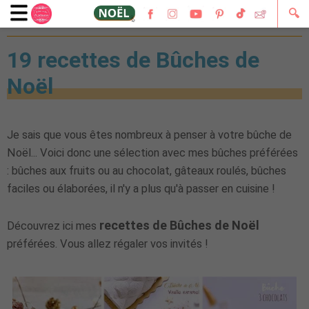
🔍
23 décembre 2024
19 recettes de Bûches de
Noël
Je sais que vous êtes nombreux à penser à votre bûche de
Noël... Voici donc une sélection avec mes bûches préférées
: bûches aux fruits ou au chocolat, gâteaux roulés, bûches
faciles ou élaborées, il n'y a plus qu'à passer en cuisine !
recettes de Bûches de Noël
Découvrez ici mes
préférées. Vous allez régaler vos invités !