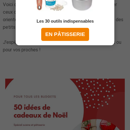
idées de cadeaux de Noël
Voici quelques
pour aider
ceux d'entre vous qui n'auraient pas d'idées ! Ces idées
orientées
cuisine et pâtisserie
en grande partie, avec des
Les 30 outils indispensables
petits suppléments pour tout le monde.
EN PÂTISSERIE
J'espère que vous y trouverez votre bonheur pour vous ou
pour vos proches !