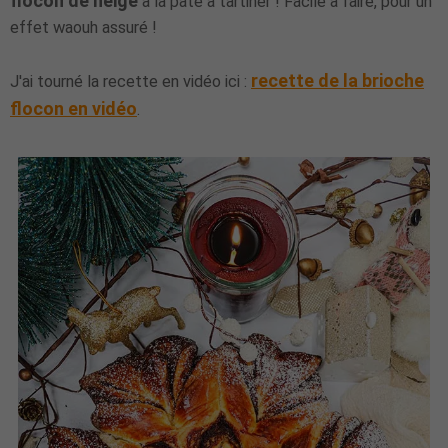
flocon de neige
à la pâte à tartiner ! Facile à faire, pour un
effet waouh assuré !
recette de la brioche
J'ai tourné la recette en vidéo ici :
flocon en vidéo
.