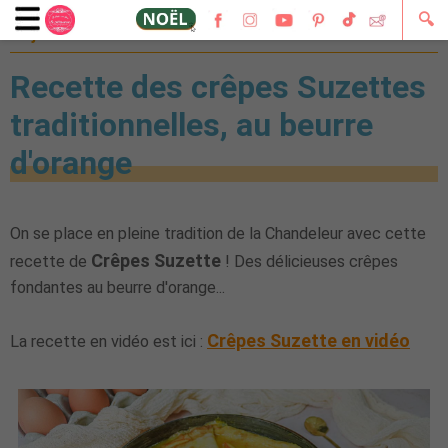
🔍
28 janvier 2023
Recette des crêpes Suzettes
traditionnelles, au beurre
d'orange
On se place en pleine tradition de la Chandeleur avec cette
Crêpes Suzette
recette de
! Des délicieuses crêpes
fondantes au beurre d'orange...
Crêpes Suzette en vidéo
La recette en vidéo est ici :