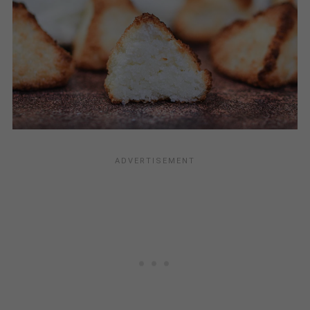
(ou
Congolais
, comme on veut). C'est une recette vraiment
très
facile
et
rapide
, avec
peu d'ingrédients
, et qui plaît à
tout le monde !
La recette en vidéo est ici :
Rochers coco en vidéo
.