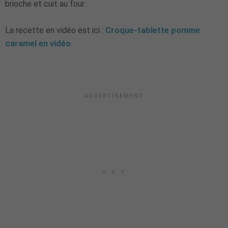
Croque tablette pomme
caramel : une brioche perdue
facile et rapide !
croque tablette
Voici une recette facile et rapide : le
pomme caramel
! Comme un pain perdu, mais avec de la
brioche et cuit au four.
La recette en vidéo est ici :
Croque-tablette pomme
caramel en vidéo
.