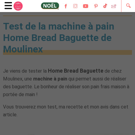
🔍
29 mars 2023
Test de la machine à pain
Home Bread Baguette de
Moulinex
Home Bread Baguette
Je viens de tester la
de chez
Moulinex, une
machine à pain
qui permet aussi de réaliser
des baguette. Le bonheur de réaliser son pain frais maison à
portée de main !
Vous trouverez mon test, ma recette et mon avis dans cet
article.