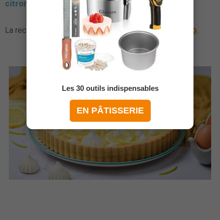
Tarte au citron : recette
facile et rapide
tarte au citron !
Voici le dessert préféré des Français : la
Je vous propose une version facile et rapide, sans meringue,
Les 30 outils indispensables
ce qui permet qu'elle soit moins sucrée que la
tarte au
EN PÂTISSERIE
citron meringuée
.
tarte au citron en vidéo
La recette en vidéo est ici :
.