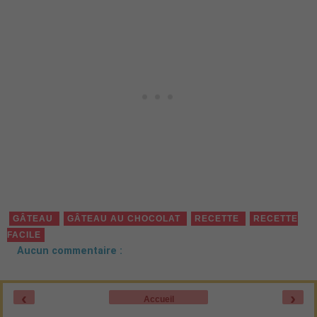
CARAMEL AU BEURRE SALÉ
CROQUE-TABLETTE
PAIN
PERDU
POMME
RECETTE
1 commentaire :
1 mars 2023
Gâteau parts vanille chocolat
Voici une recette facile et rapide, mais au look super sympa :
gâteau parts vanille et chocolat
le
. Super facile à faire
et un maximum de plaisir à la dégustation ❤️