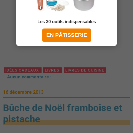
Les 30 outils indispensables
EN PÂTISSERIE
IDÉES CADEAUX
LIVRES
LIVRES DE CUISINE
Aucun commentaire :
16 décembre 2013
Bûche de Noël framboise et
pistache