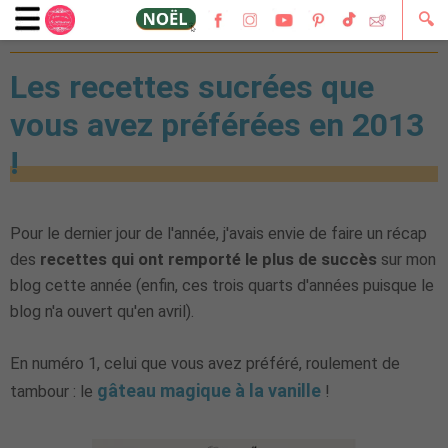
🔍
31 décembre 2013
Les recettes sucrées que
vous avez préférées en 2013
!
Pour le dernier jour de l'année, j'avais envie de faire un récap
des
recettes qui ont remporté le plus de succès
sur mon
blog cette année (enfin, ces trois quarts d'années puisque le
blog n'a ouvert qu'en avril).
En numéro 1, celui que vous avez préféré, roulement de
gâteau magique à la vanille
tambour : le
!