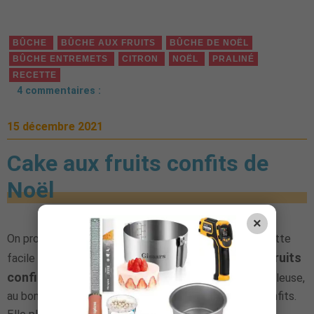
BÛCHE
BÛCHE AUX FRUITS
BÛCHE DE NOËL
BÛCHE ENTREMETS
CITRON
NOËL
PRALINÉ
RECETTE
4 commentaires :
15 décembre 2021
Cake aux fruits confits de
Noël
×
On profite du mois de décembre pour réaliser une recette
Cake aux fruits
facile et très sympa pour les enfants : le
confits sapin de Noël.
C'est une recette bien moelleuse,
au bon goût de Noël avec sa cannelle et ses fruits confits.