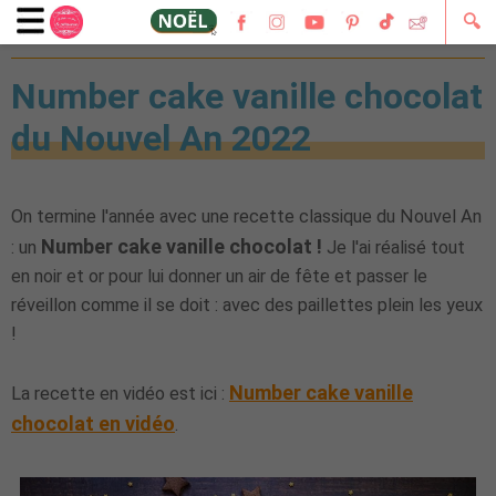
🔍
29 décembre 2021
Number cake vanille chocolat
du Nouvel An 2022
On termine l'année avec une recette classique du Nouvel An
Number cake vanille chocolat !
: un
Je l'ai réalisé tout
en noir et or pour lui donner un air de fête et passer le
réveillon comme il se doit : avec des paillettes plein les yeux
!
Number cake vanille
La recette en vidéo est ici :
chocolat en vidéo
.