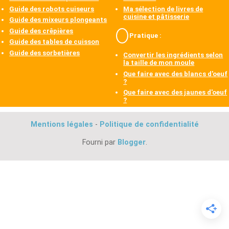
Guide des robots cuiseurs
Ma sélection de livres de
cuisine et pâtisserie
Guide des mixeurs plongeants
Guide des crêpières
Pratique :
Guide des tables de cuisson
Guide des sorbetières
Convertir les ingrédients selon
la taille de mon moule
Que faire avec des blancs d'oeuf
?
Que faire avec des jaunes d'oeuf
?
Mentions légales
-
Politique de confidentialité
Fourni par
Blogger
.