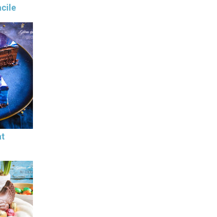
cile
at