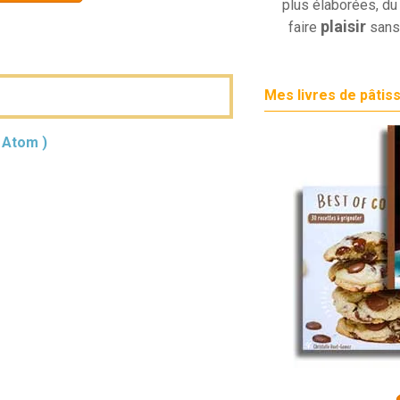
plus élaborées, du 
plaisir
faire
sans
Mes livres de pâtis
( Atom )