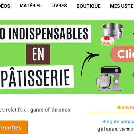
MATÉRIEL
LIVRES
DÉOS
BOUTIQUE
MES USTE
Bienven
s relatifs à :
game of thrones
.
Blog de pâtis
 recettes
gâteaux
, vienno