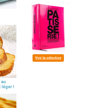
Voir la sélection
 au
 léger !