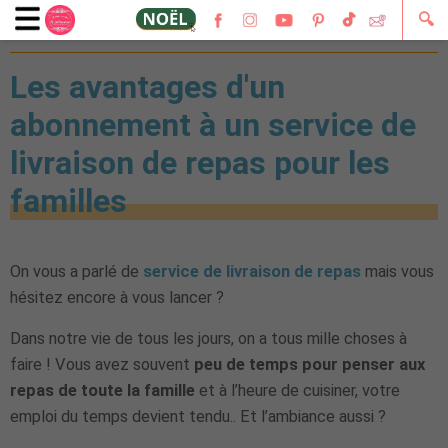
🔍
28 mai 2024
Les avantages d'un
abonnement à un service de
livraison de repas pour les
familles
On vous a parlé de
service de livraison de repas
mais vous
hésitez encore à vous lancer ?
Dans notre vie de tous les jours, on a tous mille choses à
faire ! Vous avez souvent
peu de temps pour penser aux
repas de toute la famille
et à l’heure de cuisiner, votre
emploi du temps devient tendu.. Et l’ambiance aussi ?