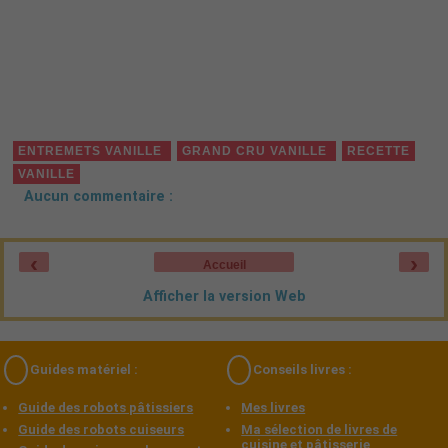
ENTREMETS VANILLE
GRAND CRU VANILLE
RECETTE
VANILLE
Aucun commentaire :
‹
›
Accueil
Afficher la version Web
Guides matériel :
Conseils livres :
Guide des robots pâtissiers
Mes livres
Guide des robots cuiseurs
Ma sélection de livres de
cuisine et pâtisserie