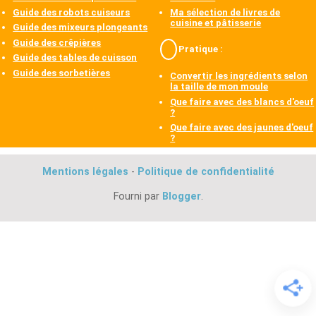
Guide des robots cuiseurs
Ma sélection de livres de
cuisine et pâtisserie
Guide des mixeurs plongeants
Guide des crêpières
Pratique :
Guide des tables de cuisson
Guide des sorbetières
Convertir les ingrédients selon
la taille de mon moule
Que faire avec des blancs d'oeuf
?
Que faire avec des jaunes d'oeuf
?
Mentions légales
-
Politique de confidentialité
Fourni par
Blogger
.