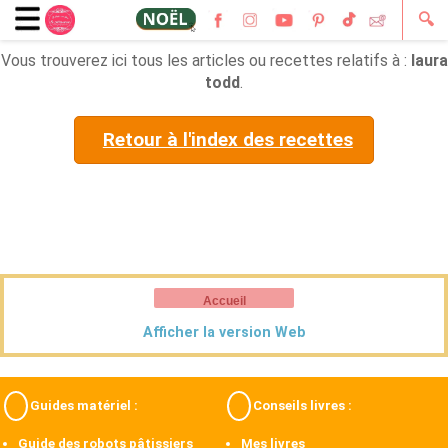
🔍
Vous trouverez ici tous les articles ou recettes relatifs à :
laura
todd
.
Retour à l'index des recettes
Accueil
Afficher la version Web
Guides matériel :
Conseils livres :
Guide des robots pâtissiers
Mes livres