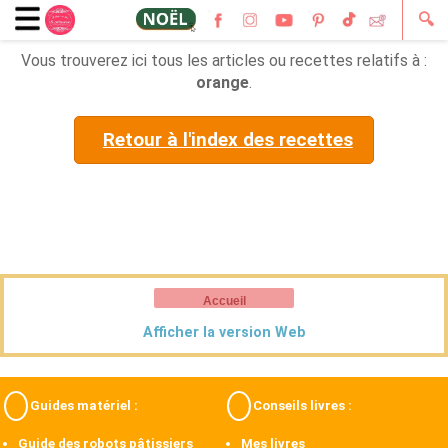
🔍
Vous trouverez ici tous les articles ou recettes relatifs à :
orange
.
Retour à l'index des recettes
Accueil
Afficher la version Web
Guides matériel :
Conseils livres :
Guide des robots pâtissiers
Mes livres