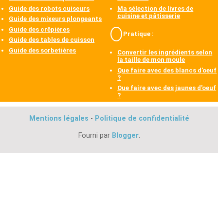
Guide des robots cuiseurs
Ma sélection de livres de
cuisine et pâtisserie
Guide des mixeurs plongeants
Guide des crêpières
Pratique :
Guide des tables de cuisson
Guide des sorbetières
Convertir les ingrédients selon
la taille de mon moule
Que faire avec des blancs d'oeuf
?
Que faire avec des jaunes d'oeuf
?
Mentions légales
-
Politique de confidentialité
Fourni par
Blogger
.