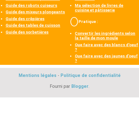
Guide des robots cuiseurs
Ma sélection de livres de
cuisine et pâtisserie
Guide des mixeurs plongeants
Guide des crêpières
Pratique :
Guide des tables de cuisson
Guide des sorbetières
Convertir les ingrédients selon
la taille de mon moule
Que faire avec des blancs d'oeuf
?
Que faire avec des jaunes d'oeuf
?
Mentions légales
-
Politique de confidentialité
Fourni par
Blogger
.