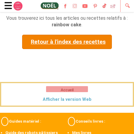
🔍
Vous trouverez ici tous les articles ou recettes relatifs à :
rainbow cake
.
Retour à l'index des recettes
Accueil
Afficher la version Web
Guides matériel :
Conseils livres :
Guide des robots pâtissiers
Mes livres