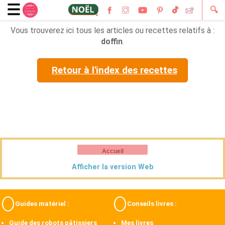
🔍
Vous trouverez ici tous les articles ou recettes relatifs à :
doffin
.
Retour à l'index des recettes
Accueil
Afficher la version Web
Guides matériel :
Conseils livres :
Guide des robots pâtissiers
Mes livres