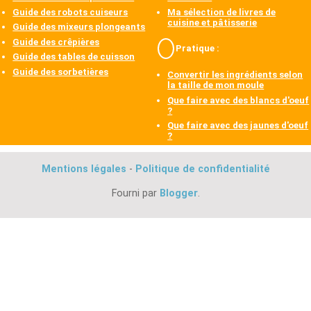
Guide des robots cuiseurs
Ma sélection de livres de
cuisine et pâtisserie
Guide des mixeurs plongeants
Guide des crêpières
Pratique :
Guide des tables de cuisson
Guide des sorbetières
Convertir les ingrédients selon
la taille de mon moule
Que faire avec des blancs d'oeuf
?
Que faire avec des jaunes d'oeuf
?
Mentions légales
-
Politique de confidentialité
Fourni par
Blogger
.